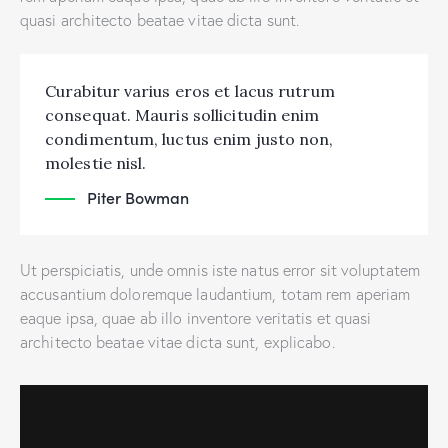
quasi architecto beatae vitae dicta sunt.
Curabitur varius eros et lacus rutrum
consequat. Mauris sollicitudin enim
condimentum, luctus enim justo non,
molestie nisl.
Piter Bowman
Ut perspiciatis, unde omnis iste natus error sit voluptatem
accusantium doloremque laudantium, totam rem aperiam
eaque ipsa, quae ab illo inventore veritatis et quasi
architecto beatae vitae dicta sunt, explicabo.