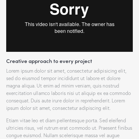
Creative approach to every project
Lorem ipsum dolor sit amet, consectetur adipisicing elit,
sed do eiusmod tempor incididunt ut labore et dolore
magna aliqua. Ut enim ad minim veniam, quis nostrud
exercitation ullamco laboris nisi ut aliquip ex ea commodo
consequat. Duis aute irure dolor in reprehenderit. Lorem
ipsum dolor sit amet, consectetur adipiscing elit.
Etiam vitae leo et diam pellentesque porta. Sed eleifend
ultricies risus, vel rutrum erat commodo ut. Praesent finibus
congue euismod. Nullam scelerisque massa vel augue