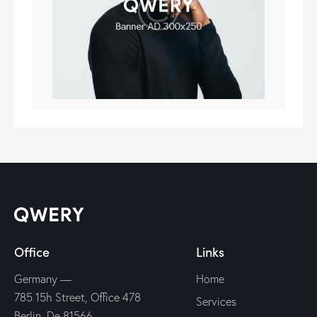
Office
Links
Germany —
Home
785 15h Street, Office 478
Services
Berlin, De 81566