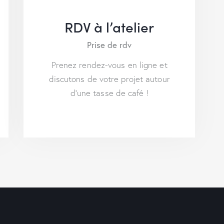
RDV à l’atelier
Prise de rdv
Prenez rendez-vous en ligne et
discutons de votre projet autour
d’une tasse de café !