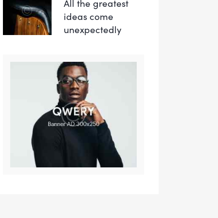
All the greatest
ideas come
unexpectedly