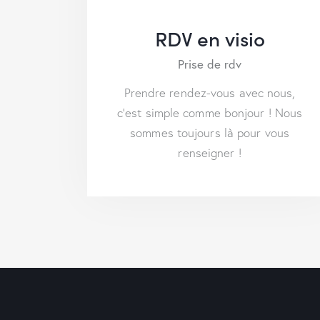
RDV en visio
Prise de rdv
Prendre rendez-vous avec nous,
c’est simple comme bonjour ! Nous
sommes toujours là pour vous
renseigner !