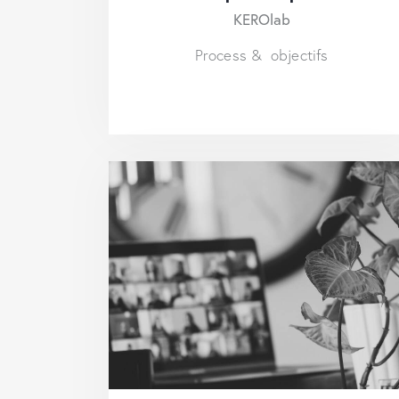
KEROlab
Process & objectifs