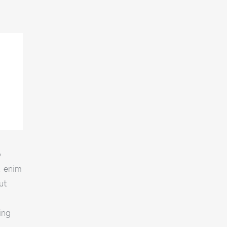
o
t enim
ut
ing