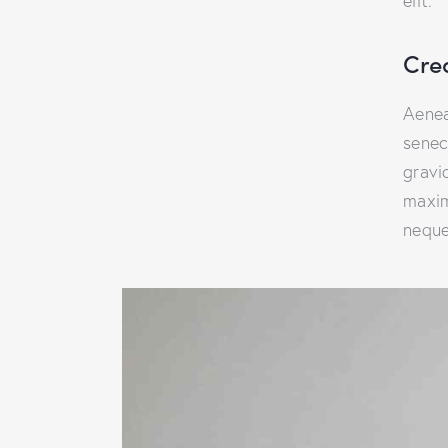
elit.
Cre
Aenea
senec
gravid
maxim
neque 