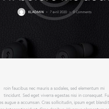
KLADMIN
7 avril 2020
0
Comments
Q
roin faucibus nec mauris a sodales, sed elementum mi
tincidunt. Sed eget viverra egestas nisi in consequat. F
es augue a accumsan. Cras sollicitudin, ipsum eget blandi