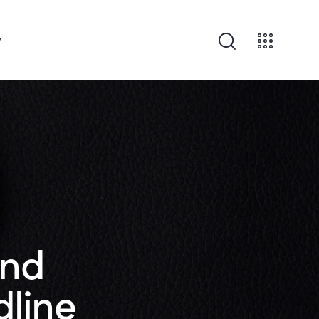
v
and
dline