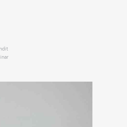
andit
inar