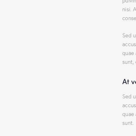
pulvi
nisi. 
conse
Sed u
accus
quae 
sunt,
At 
Sed u
accus
quae 
sunt.