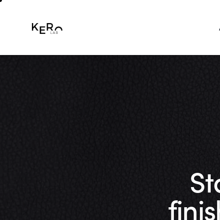
St
fini