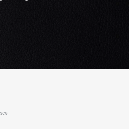
usce
t