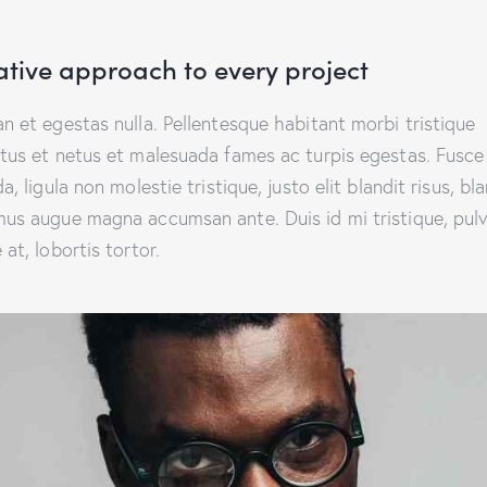
ative approach to every project
n et egestas nulla. Pellentesque habitant morbi tristique
tus et netus et malesuada fames ac turpis egestas. Fusce
a, ligula non molestie tristique, justo elit blandit risus, bl
us augue magna accumsan ante. Duis id mi tristique, pulv
at, lobortis tortor.