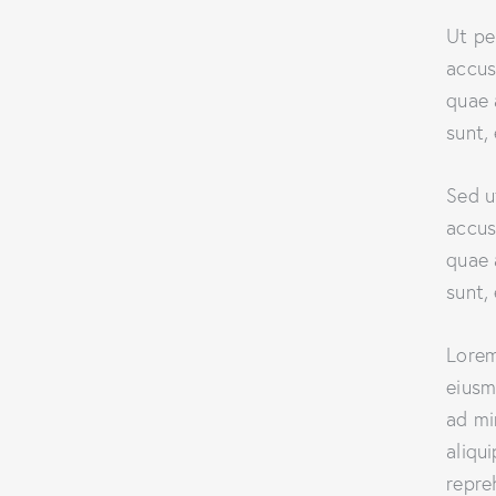
Ut pe
accus
quae 
sunt,
Sed u
accus
quae 
sunt,
Lorem
eiusm
ad mi
aliqu
repre