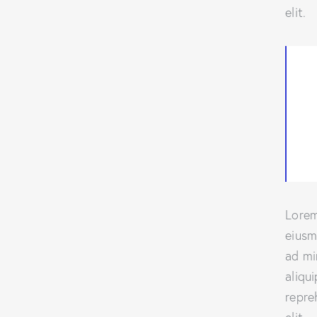
elit.
Lorem
eiusm
ad mi
aliqu
repre