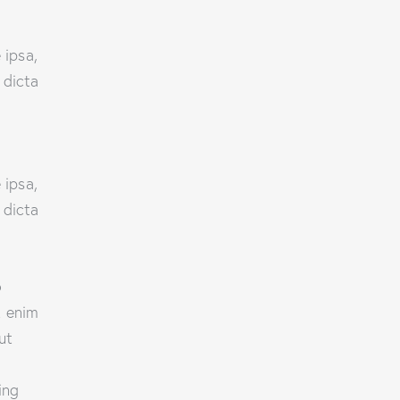
 ipsa,
 dicta
 ipsa,
 dicta
o
t enim
ut
ing