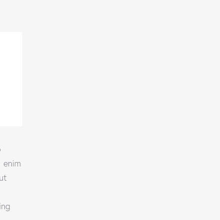
o
t enim
ut
ing