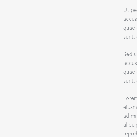
Ut pe
accus
quae 
sunt,
Sed u
accus
quae 
sunt,
Lorem
eiusm
ad mi
aliqu
repre