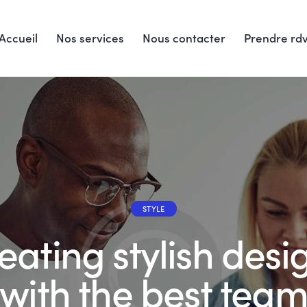
Accueil
Nos services
Nous contacter
Prendre rd
STYLE
eating stylish desi
with the best tea