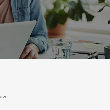
usce
t