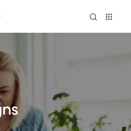
v
gns
m