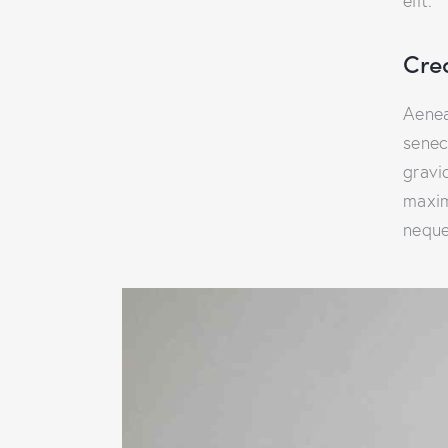
elit.
Cre
Aenea
senec
gravid
maxim
neque 