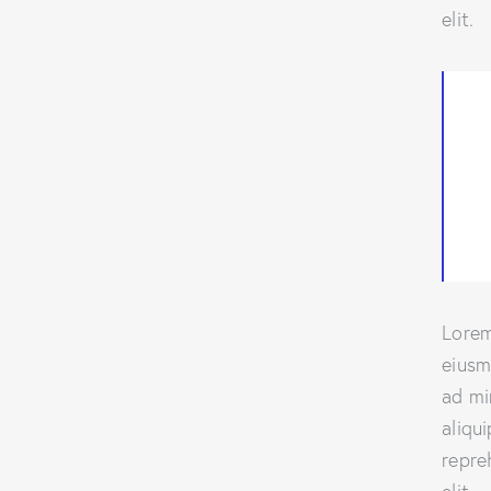
elit.
Lorem
eiusm
ad mi
aliqu
repre