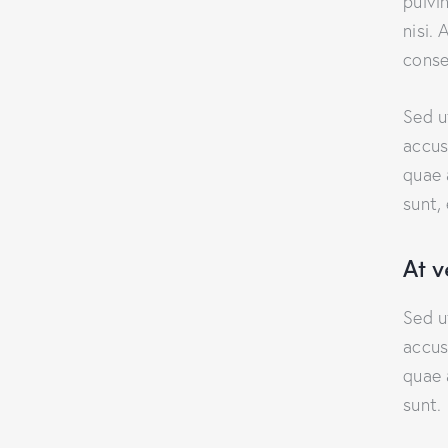
pulvi
nisi. 
conse
Sed u
accus
quae 
sunt,
At 
Sed u
accus
quae 
sunt.