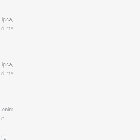
 ipsa,
 dicta
 ipsa,
 dicta
o
t enim
ut
ing