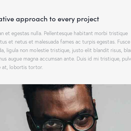
ative approach to every project
n et egestas nulla. Pellentesque habitant morbi tristique
tus et netus et malesuada fames ac turpis egestas. Fusce
a, ligula non molestie tristique, justo elit blandit risus, bl
us augue magna accumsan ante. Duis id mi tristique, pulv
at, lobortis tortor.