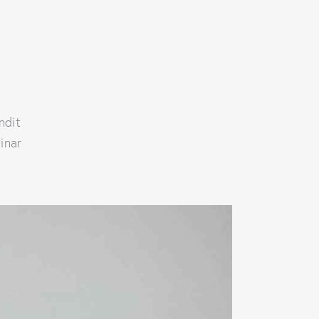
andit
inar