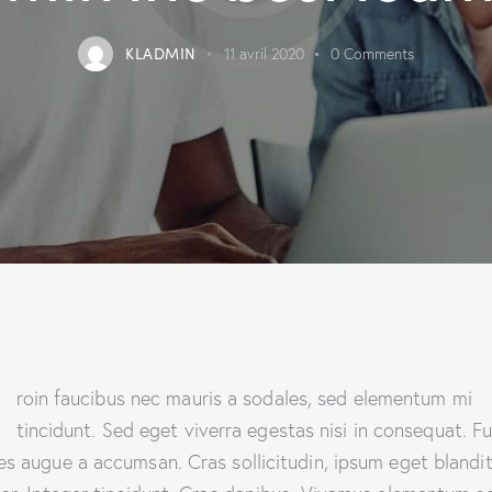
KLADMIN
11 avril 2020
0
Comments
Q
roin faucibus nec mauris a sodales, sed elementum mi
tincidunt. Sed eget viverra egestas nisi in consequat. F
es augue a accumsan. Cras sollicitudin, ipsum eget blandi