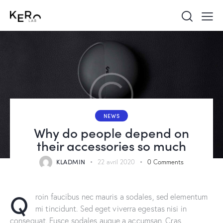
NEWS
Why do people depend on
their accessories so much
KLADMIN
22 avril 2020
0
Comments
Q
roin faucibus nec mauris a sodales, sed elementum
mi tincidunt. Sed eget viverra egestas nisi in
consequat. Fusce sodales augue a accumsan. Cras