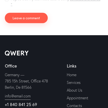
*
Office
Links
Germany —
Home
785 15h Street, Office 478
Services
Berlin, De 81566
About Us
info@email.com
Appointment
+1 840 841 25 69
Contacts