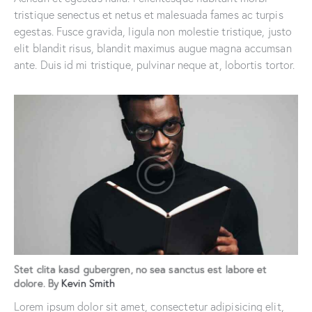
tristique senectus et netus et malesuada fames ac turpis
egestas. Fusce gravida, ligula non molestie tristique, justo
elit blandit risus, blandit maximus augue magna accumsan
ante. Duis id mi tristique, pulvinar neque at, lobortis tortor.
Stet clita kasd gubergren, no sea sanctus est labore et
dolore. By
Kevin Smith
Lorem ipsum dolor sit amet, consectetur adipisicing elit,