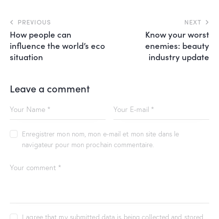
PREVIOUS
NEXT
How people can
Know your worst
influence the world’s eco
enemies: beauty
situation
industry update
Leave a comment
Enregistrer mon nom, mon e-mail et mon site dans le
navigateur pour mon prochain commentaire.
I agree that my submitted data is being
collected and stored
.