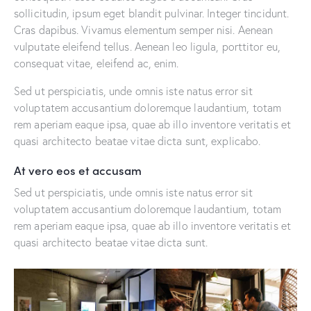
sollicitudin, ipsum eget blandit pulvinar. Integer tincidunt.
Cras dapibus. Vivamus elementum semper nisi. Aenean
vulputate eleifend tellus. Aenean leo ligula, porttitor eu,
consequat vitae, eleifend ac, enim.
Sed ut perspiciatis, unde omnis iste natus error sit
voluptatem accusantium doloremque laudantium, totam
rem aperiam eaque ipsa, quae ab illo inventore veritatis et
quasi architecto beatae vitae dicta sunt, explicabo.
At vero eos et accusam
Sed ut perspiciatis, unde omnis iste natus error sit
voluptatem accusantium doloremque laudantium, totam
rem aperiam eaque ipsa, quae ab illo inventore veritatis et
quasi architecto beatae vitae dicta sunt.