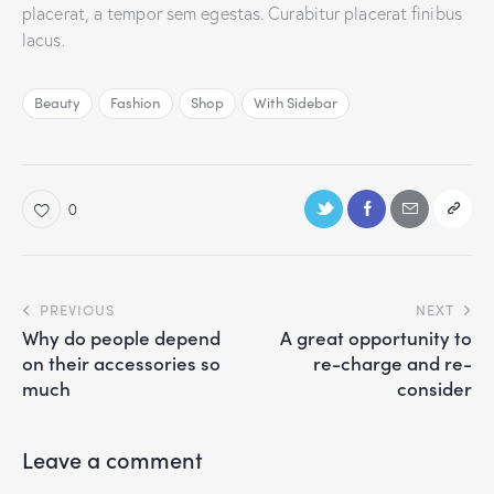
placerat, a tempor sem egestas. Curabitur placerat finibus
lacus.
Beauty
Fashion
Shop
With Sidebar
0
PREVIOUS
NEXT
Why do people depend
A great opportunity to
on their accessories so
re-charge and re-
much
consider
Leave a comment