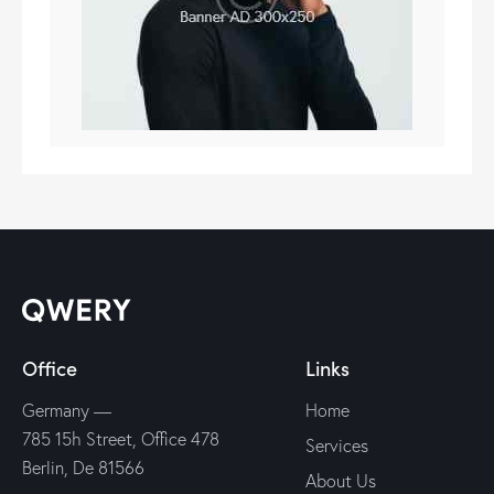
Office
Links
Germany —
Home
785 15h Street, Office 478
Services
Berlin, De 81566
About Us