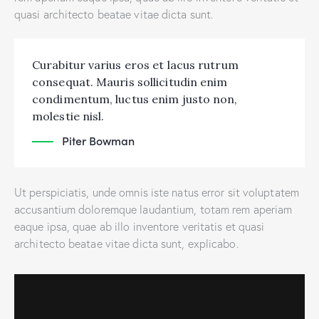
quasi architecto beatae vitae dicta sunt.
Curabitur varius eros et lacus rutrum
consequat. Mauris sollicitudin enim
condimentum, luctus enim justo non,
molestie nisl.
Piter Bowman
Ut perspiciatis, unde omnis iste natus error sit voluptatem
accusantium doloremque laudantium, totam rem aperiam
eaque ipsa, quae ab illo inventore veritatis et quasi
architecto beatae vitae dicta sunt, explicabo.