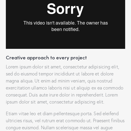
Creative approach to every project
Lorem ipsum dolor sit amet, consectetur adipisicing elit,
sed do eiusmod tempor incididunt ut labore et dolore
magna aliqua. Ut enim ad minim veniam, quis nostrud
exercitation ullamco laboris nisi ut aliquip ex ea commodo
consequat. Duis aute irure dolor in reprehenderit. Lorem
ipsum dolor sit amet, consectetur adipiscing elit.
Etiam vitae leo et diam pellentesque porta. Sed eleifend
ultricies risus, vel rutrum erat commodo ut. Praesent finibus
congue euismod. Nullam scelerisque massa vel augue