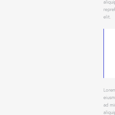
aliqu
repre
elit.
Lorem
eiusm
ad mi
aliqu