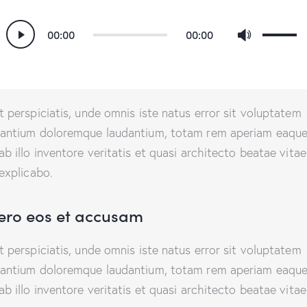
Utilisez
Lecteur
00:00
00:00
les
audio
flèches
haut/ba
pour
t perspiciatis, unde omnis iste natus error sit voluptatem
augmen
antium doloremque laudantium, totam rem aperiam eaque
ou
ab illo inventore veritatis et quasi architecto beatae vitae
diminue
 explicabo.
le
volume.
vero eos et accusam
t perspiciatis, unde omnis iste natus error sit voluptatem
antium doloremque laudantium, totam rem aperiam eaque
ab illo inventore veritatis et quasi architecto beatae vitae