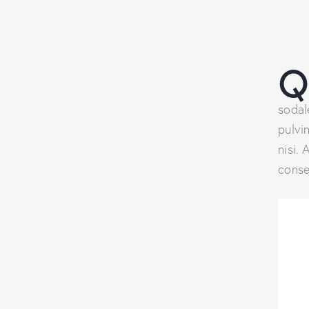
sodal
pulvi
nisi. 
conse