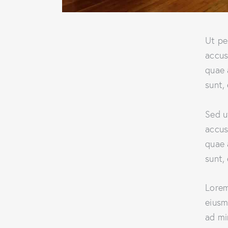
Ut pe
accus
quae 
sunt,
Sed u
accus
quae 
sunt,
Lorem
eiusm
ad mi