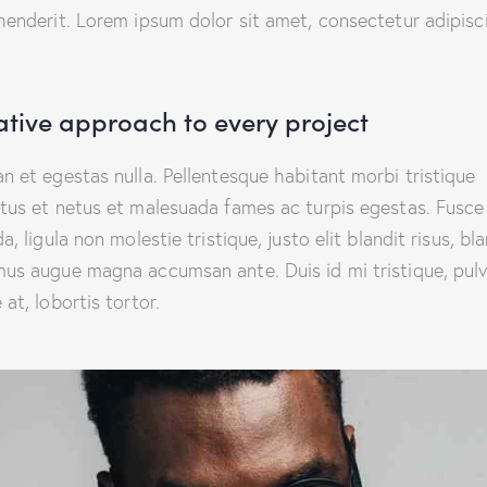
henderit. Lorem ipsum dolor sit amet, consectetur adipisc
ative approach to every project
n et egestas nulla. Pellentesque habitant morbi tristique
tus et netus et malesuada fames ac turpis egestas. Fusce
a, ligula non molestie tristique, justo elit blandit risus, bl
us augue magna accumsan ante. Duis id mi tristique, pulv
at, lobortis tortor.