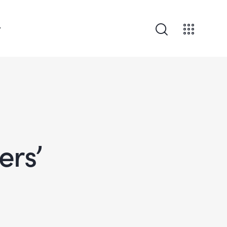
v
ers’