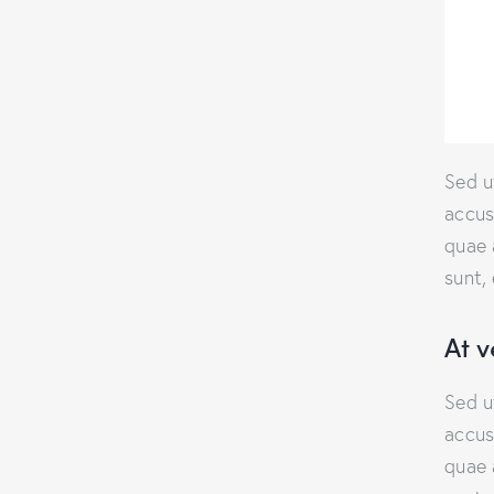
Sed u
accus
quae 
sunt,
At 
Sed u
accus
quae 