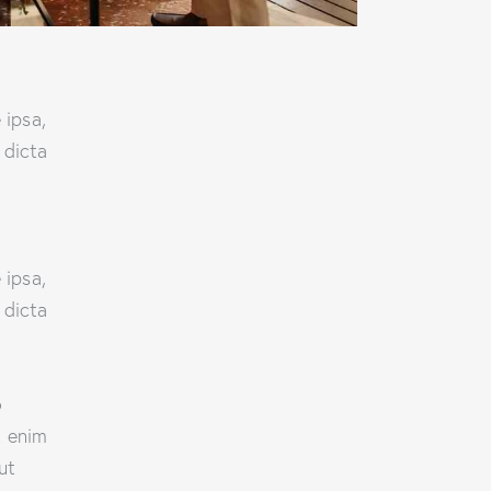
 ipsa,
 dicta
 ipsa,
 dicta
o
t enim
ut