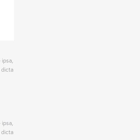
s
ter
 ipsa,
 dicta
r
 ipsa,
 dicta