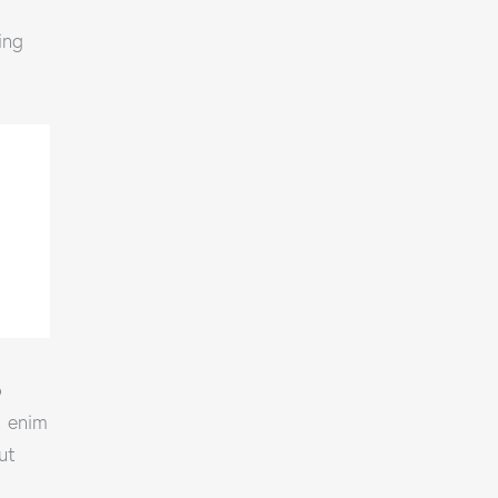
ing
o
t enim
ut