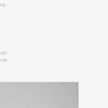
ing
andit
inar