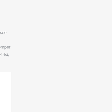
usce
t
semper
r eu,