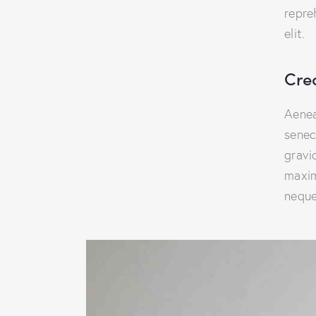
repre
elit.
Cre
Aenea
senec
gravid
maxim
neque 