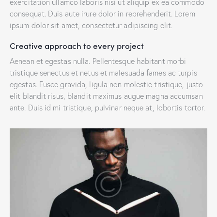
exercitation ullamco laboris nisi ut aliquip ex ea commodo
consequat. Duis aute irure dolor in reprehenderit. Lorem
ipsum dolor sit amet, consectetur adipiscing elit.
Creative approach to every project
Aenean et egestas nulla. Pellentesque habitant morbi
tristique senectus et netus et malesuada fames ac turpis
egestas. Fusce gravida, ligula non molestie tristique, justo
elit blandit risus, blandit maximus augue magna accumsan
ante. Duis id mi tristique, pulvinar neque at, lobortis tortor.