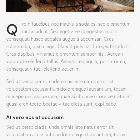
Q
roin faucibus nec mauris a sodales, sed elementum
mi tincidunt. Sed eget viverra egestas nisi in
consequat. Fusce sodales augue a accumsan. Cras
sollicitudin, ipsum eget blandit pulvinar. Integer tincidunt.
Cras dapibus. Vivamus elementum semper nisi. Aenean
vulputate eleifend tellus. Aenean leo ligula, porttitor eu,
consequat vitae, eleifend ac, enim.
Sed ut perspiciatis, unde omnis iste natus error sit
voluptatem accusantium doloremque laudantium, totam
rem aperiam eaque ipsa, quae ab illo inventore veritatis et
quasi architecto beatae vitae dicta sunt, explicabo.
At vero eos et accusam
Sed ut perspiciatis, unde omnis iste natus error sit
voluptatem accusantium doloremque laudantium, totam