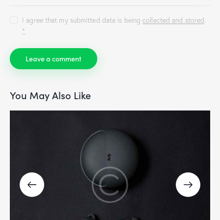
I agree that my submitted data is being
collected and stored
.
*
You May Also Like