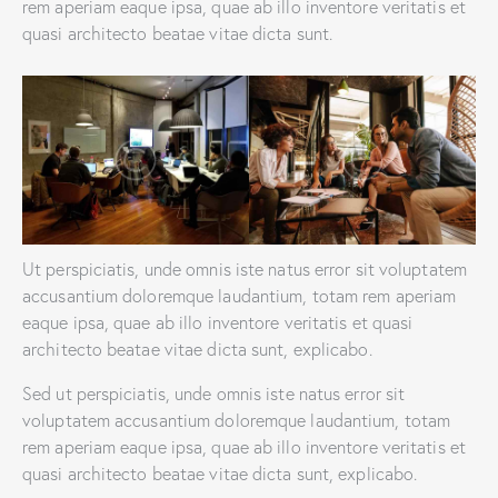
rem aperiam eaque ipsa, quae ab illo inventore veritatis et
quasi architecto beatae vitae dicta sunt.
Ut perspiciatis, unde omnis iste natus error sit voluptatem
accusantium doloremque laudantium, totam rem aperiam
eaque ipsa, quae ab illo inventore veritatis et quasi
architecto beatae vitae dicta sunt, explicabo.
Sed ut perspiciatis, unde omnis iste natus error sit
voluptatem accusantium doloremque laudantium, totam
rem aperiam eaque ipsa, quae ab illo inventore veritatis et
quasi architecto beatae vitae dicta sunt, explicabo.