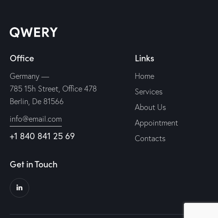
Office
Links
Germany —
Home
785 15h Street, Office 478
Services
Berlin, De 81566
About Us
info@email.com
Appointment
+1 840 841 25 69
Contacts
Get in Touch