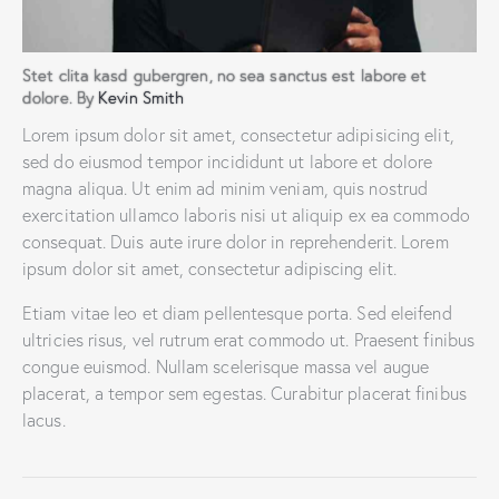
Stet clita kasd gubergren, no sea sanctus est labore et
dolore. By
Kevin Smith
Lorem ipsum dolor sit amet, consectetur adipisicing elit,
sed do eiusmod tempor incididunt ut labore et dolore
magna aliqua. Ut enim ad minim veniam, quis nostrud
exercitation ullamco laboris nisi ut aliquip ex ea commodo
consequat. Duis aute irure dolor in reprehenderit. Lorem
ipsum dolor sit amet, consectetur adipiscing elit.
Etiam vitae leo et diam pellentesque porta. Sed eleifend
ultricies risus, vel rutrum erat commodo ut. Praesent finibus
congue euismod. Nullam scelerisque massa vel augue
placerat, a tempor sem egestas. Curabitur placerat finibus
lacus.