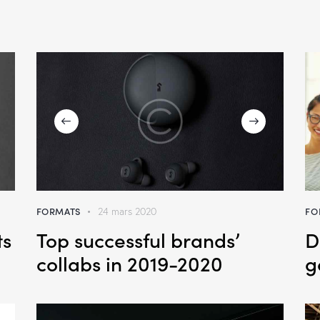
FORMATS
FO
24 mars 2020
ts
Top successful brands’
D
collabs in 2019-2020
g