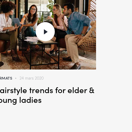
RMATS
24 mars 2020
airstyle trends for elder &
oung ladies