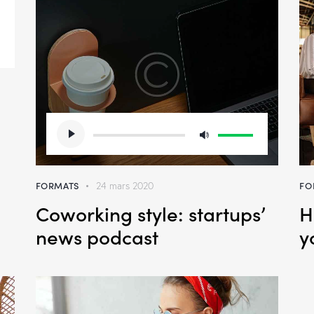
s
Lecteur
ter
Utilisez
audio
les
r
flèches
FORMATS
FO
24 mars 2020
haut/bas
Coworking style: startups’
H
pour
augmenter
news podcast
y
ou
diminuer
le
volume.