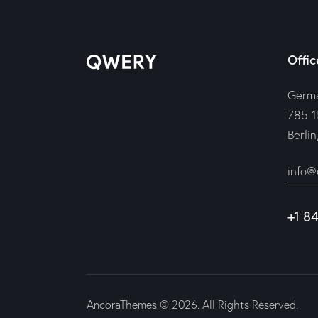
Offic
Germ
785 1
Berli
info@
+1 8
AncoraThemes
© 2026. All Rights Reserved.