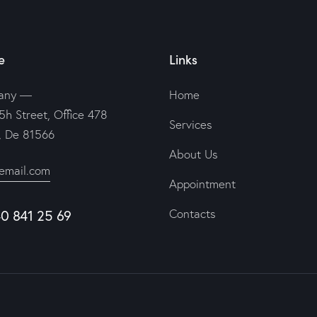
e
Links
any —
Home
5h Street, Office 478
Services
n, De 81566
About Us
email.com
Appointment
Contacts
40 841 25 69