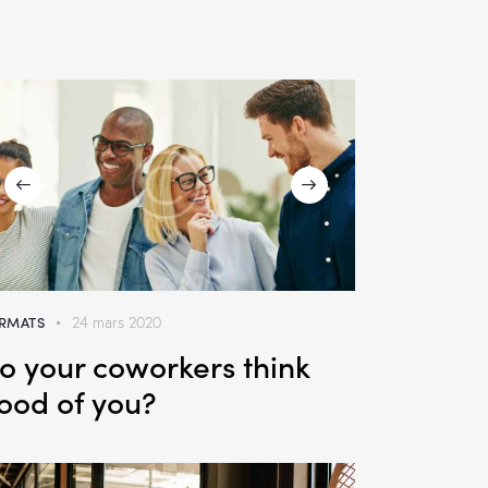
RMATS
24 mars 2020
o your coworkers think
ood of you?