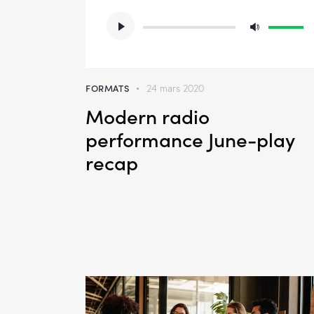
Lecteur
Utilisez
audio
les
flèches
haut/ba
FORMATS
24 mars 2020
pour
Modern radio
augmen
performance June-play
ou
recap
diminue
le
volume.