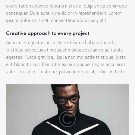
exercitation ullamco laboris nisi ut aliquip ex ea commodo
consequat. Duis aute irure dolor in reprehenderit. Lorem
ipsum dolor sit amet, consectetur adipiscing elit.
Creative approach to every project
Aenean et egestas nulla. Pellentesque habitant morbi
tristique senectus et netus et malesuada fames ac turpis
egestas. Fusce gravida, ligula non molestie tristique, justo
elit blandit risus, blandit maximus augue magna accumsan
ante. Duis id mi tristique, pulvinar neque at, lobortis tortor.