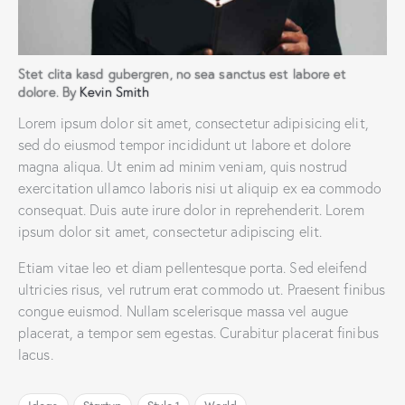
Stet clita kasd gubergren, no sea sanctus est labore et
dolore. By
Kevin Smith
Lorem ipsum dolor sit amet, consectetur adipisicing elit,
sed do eiusmod tempor incididunt ut labore et dolore
magna aliqua. Ut enim ad minim veniam, quis nostrud
exercitation ullamco laboris nisi ut aliquip ex ea commodo
consequat. Duis aute irure dolor in reprehenderit. Lorem
ipsum dolor sit amet, consectetur adipiscing elit.
Etiam vitae leo et diam pellentesque porta. Sed eleifend
ultricies risus, vel rutrum erat commodo ut. Praesent finibus
congue euismod. Nullam scelerisque massa vel augue
placerat, a tempor sem egestas. Curabitur placerat finibus
lacus.