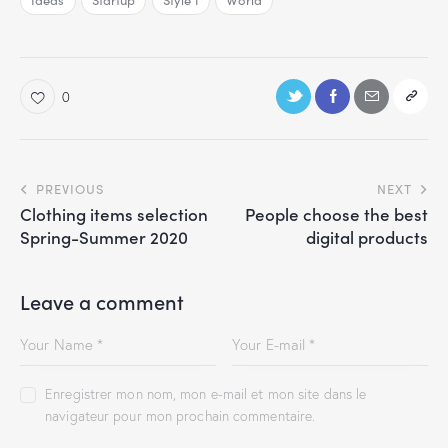
Ideas
Startup
Style 1
World
0
PREVIOUS
NEXT
Clothing items selection
People choose the best
Spring-Summer 2020
digital products
Leave a comment
Enregistrer mon nom, mon e-mail et mon site dans le
navigateur pour mon prochain commentaire.