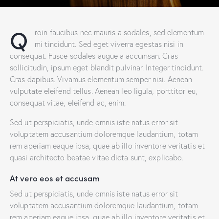
Q
roin faucibus nec mauris a sodales, sed elementum
mi tincidunt. Sed eget viverra egestas nisi in
consequat. Fusce sodales augue a accumsan. Cras
sollicitudin, ipsum eget blandit pulvinar. Integer tincidunt.
Cras dapibus. Vivamus elementum semper nisi. Aenean
vulputate eleifend tellus. Aenean leo ligula, porttitor eu,
consequat vitae, eleifend ac, enim.
Sed ut perspiciatis, unde omnis iste natus error sit
voluptatem accusantium doloremque laudantium, totam
rem aperiam eaque ipsa, quae ab illo inventore veritatis et
quasi architecto beatae vitae dicta sunt, explicabo.
At vero eos et accusam
Sed ut perspiciatis, unde omnis iste natus error sit
voluptatem accusantium doloremque laudantium, totam
rem aperiam eaque ipsa, quae ab illo inventore veritatis et