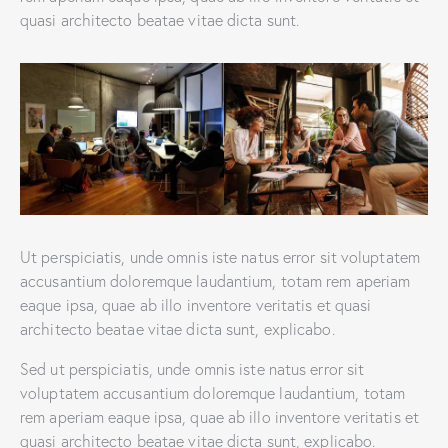
quasi architecto beatae vitae dicta sunt.
Ut perspiciatis, unde omnis iste natus error sit voluptatem
accusantium doloremque laudantium, totam rem aperiam
eaque ipsa, quae ab illo inventore veritatis et quasi
architecto beatae vitae dicta sunt, explicabo.
Sed ut perspiciatis, unde omnis iste natus error sit
voluptatem accusantium doloremque laudantium, totam
rem aperiam eaque ipsa, quae ab illo inventore veritatis et
quasi architecto beatae vitae dicta sunt, explicabo.