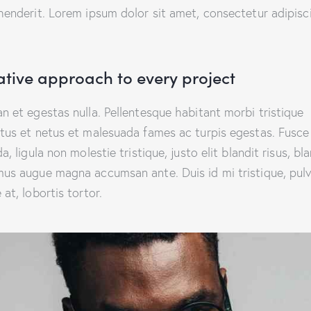
henderit. Lorem ipsum dolor sit amet, consectetur adipisc
ative approach to every project
n et egestas nulla. Pellentesque habitant morbi tristique
tus et netus et malesuada fames ac turpis egestas. Fusce
a, ligula non molestie tristique, justo elit blandit risus, bl
us augue magna accumsan ante. Duis id mi tristique, pulv
at, lobortis tortor.