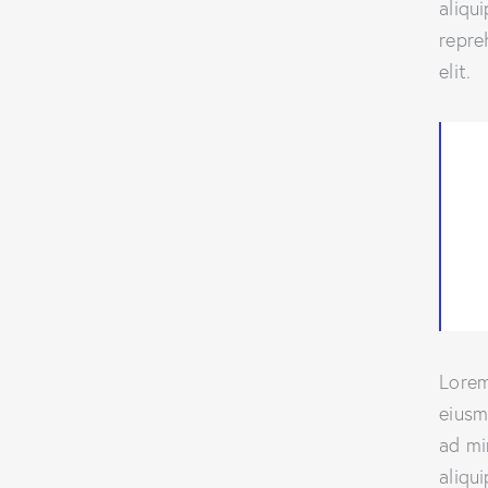
aliqu
repre
elit.
Lorem
eiusm
ad mi
aliqu