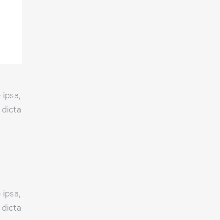
s
ter
 ipsa,
 dicta
r
 ipsa,
 dicta