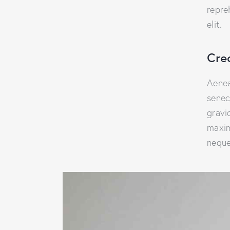
repre
elit.
Cre
Aenea
senec
gravid
maxim
neque 