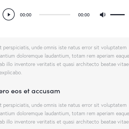
Utilisez
Lecteur
00:00
00:00
les
audio
flèches
haut/ba
pour
t perspiciatis, unde omnis iste natus error sit voluptatem
augmen
antium doloremque laudantium, totam rem aperiam eaque
ou
ab illo inventore veritatis et quasi architecto beatae vitae
diminue
 explicabo.
le
volume.
vero eos et accusam
t perspiciatis, unde omnis iste natus error sit voluptatem
antium doloremque laudantium, totam rem aperiam eaque
ab illo inventore veritatis et quasi architecto beatae vitae