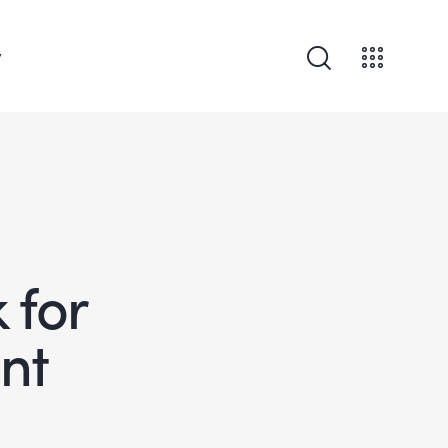
v
 for
nt