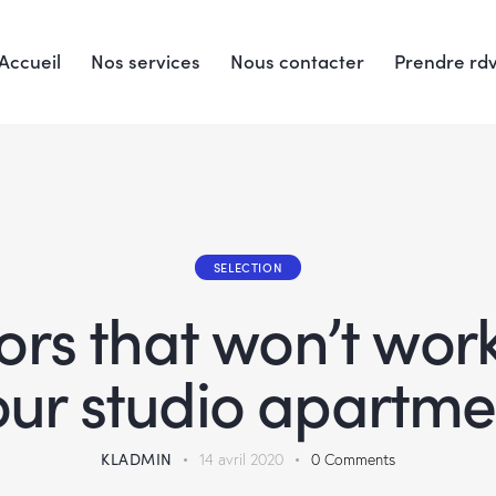
Accueil
Nos services
Nous contacter
Prendre rd
SELECTION
ors that won’t work
our studio apartme
KLADMIN
14 avril 2020
0
Comments