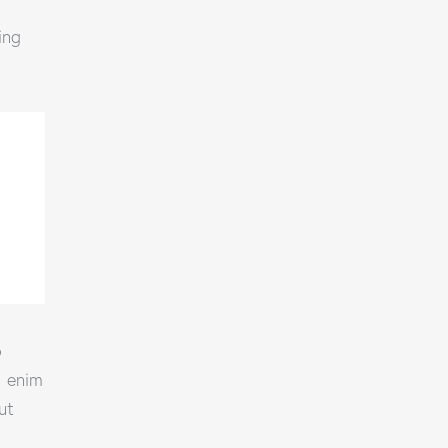
ing
o
t enim
ut