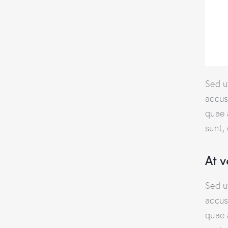
Sed u
accus
quae 
sunt,
At 
Sed u
accus
quae 