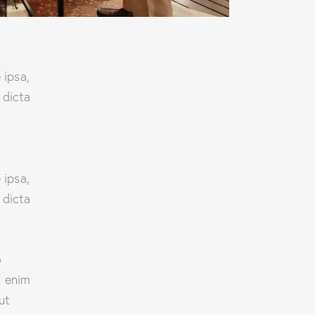
 ipsa,
 dicta
 ipsa,
 dicta
o
t enim
ut