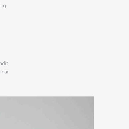
ing
andit
inar