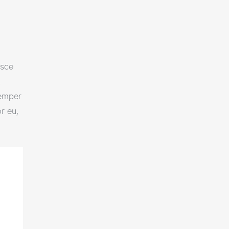
usce
t
semper
r eu,