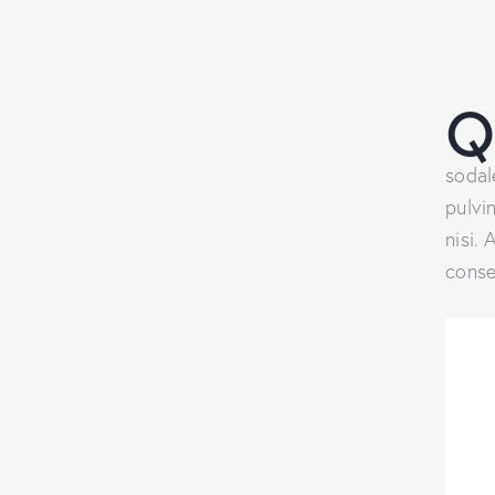
sodal
pulvi
nisi. 
conse