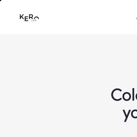
Col
y