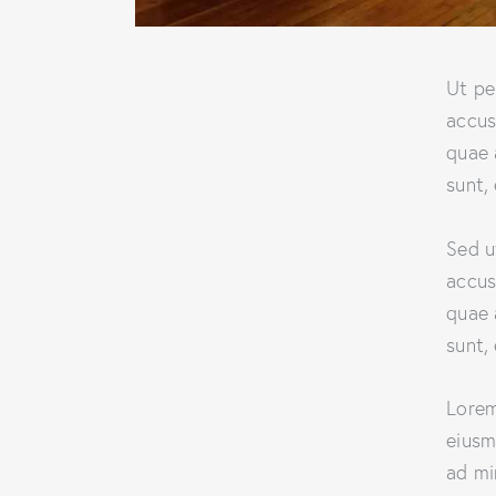
Ut pe
accus
quae 
sunt,
Sed u
accus
quae 
sunt,
Lorem
eiusm
ad mi