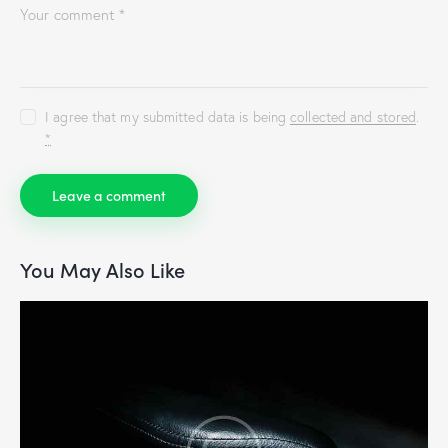
I agree that my submitted data is being
collected and stored
.
*
You May Also Like