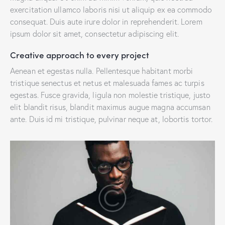
exercitation ullamco laboris nisi ut aliquip ex ea commodo
consequat. Duis aute irure dolor in reprehenderit. Lorem
ipsum dolor sit amet, consectetur adipiscing elit.
Creative approach to every project
Aenean et egestas nulla. Pellentesque habitant morbi
tristique senectus et netus et malesuada fames ac turpis
egestas. Fusce gravida, ligula non molestie tristique, justo
elit blandit risus, blandit maximus augue magna accumsan
ante. Duis id mi tristique, pulvinar neque at, lobortis tortor.