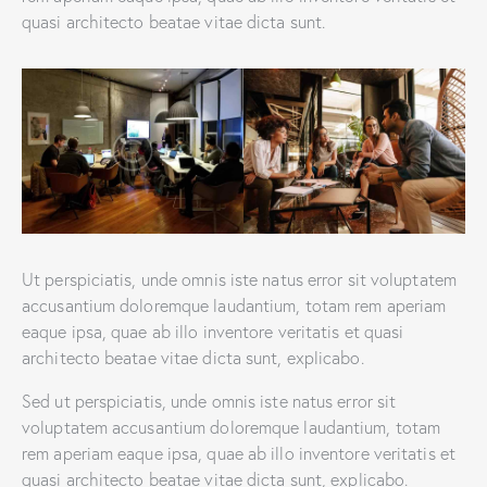
quasi architecto beatae vitae dicta sunt.
Ut perspiciatis, unde omnis iste natus error sit voluptatem
accusantium doloremque laudantium, totam rem aperiam
eaque ipsa, quae ab illo inventore veritatis et quasi
architecto beatae vitae dicta sunt, explicabo.
Sed ut perspiciatis, unde omnis iste natus error sit
voluptatem accusantium doloremque laudantium, totam
rem aperiam eaque ipsa, quae ab illo inventore veritatis et
quasi architecto beatae vitae dicta sunt, explicabo.