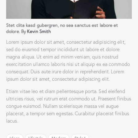
Stet clita kasd gubergren, no sea sanctus est labore et
dolore. By
Kevin Smith
Lorem ipsum dolor sit amet, consectetur adipisicing elit,
sed do eiusmod tempor incididunt ut labore et dolore
magna aliqua. Ut enim ad minim veniam, quis nostrud
exercitation ullamco laboris nisi ut aliquip ex ea commodo
consequat. Duis aute irure dolor in reprehenderit. Lorem
ipsum dolor sit amet, consectetur adipiscing elit.
Etiam vitae leo et diam pellentesque porta. Sed eleifend
ultricies risus, vel rutrum erat commodo ut. Praesent finibus
congue euismod. Nullam scelerisque massa vel augue
placerat, a tempor sem egestas. Curabitur placerat finibus
lacus.