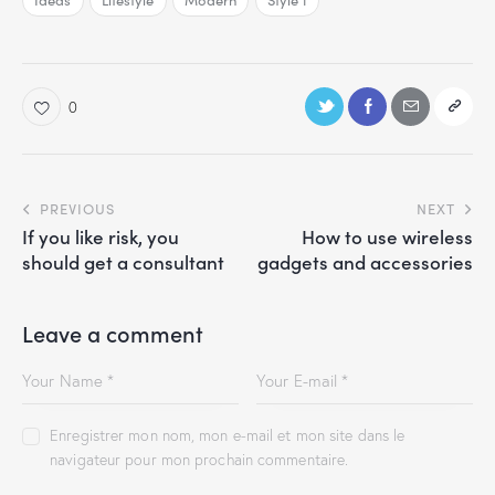
Ideas
Lifestyle
Modern
Style 1
0
PREVIOUS
NEXT
If you like risk, you
How to use wireless
should get a consultant
gadgets and accessories
Leave a comment
Enregistrer mon nom, mon e-mail et mon site dans le
navigateur pour mon prochain commentaire.