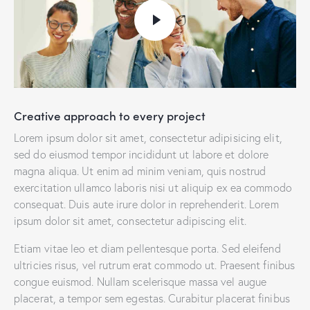
Creative approach to every project
Lorem ipsum dolor sit amet, consectetur adipisicing elit,
sed do eiusmod tempor incididunt ut labore et dolore
magna aliqua. Ut enim ad minim veniam, quis nostrud
exercitation ullamco laboris nisi ut aliquip ex ea commodo
consequat. Duis aute irure dolor in reprehenderit. Lorem
ipsum dolor sit amet, consectetur adipiscing elit.
Etiam vitae leo et diam pellentesque porta. Sed eleifend
ultricies risus, vel rutrum erat commodo ut. Praesent finibus
congue euismod. Nullam scelerisque massa vel augue
placerat, a tempor sem egestas. Curabitur placerat finibus