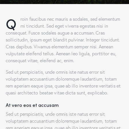
Q
roin faucibus nec mauris a sodales, sed elementum
mi tincidunt. Sed eget viverra egestas nisi in
consequat. Fusce sodales augue a accumsan. Cras
sollicitudin, ipsum eget blandit pulvinar. Integer tincidunt.
Cras dapibus. Vivamus elementum semper nisi. Aenean
vulputate eleifend tellus. Aenean leo ligula, porttitor eu,
consequat vitae, eleifend ac, enim.
Sed ut perspiciatis, unde omnis iste natus error sit
voluptatem accusantium doloremque laudantium, totam
rem aperiam eaque ipsa, quae ab illo inventore veritatis et
quasi architecto beatae vitae dicta sunt, explicabo.
At vero eos et accusam
Sed ut perspiciatis, unde omnis iste natus error sit
voluptatem accusantium doloremque laudantium, totam
rem aperiam eaque ipsa, quae ab illo inventore veritatis et