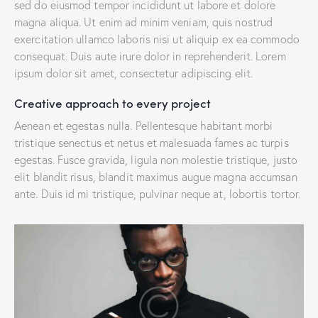
sed do eiusmod tempor incididunt ut labore et dolore
magna aliqua. Ut enim ad minim veniam, quis nostrud
exercitation ullamco laboris nisi ut aliquip ex ea commodo
consequat. Duis aute irure dolor in reprehenderit. Lorem
ipsum dolor sit amet, consectetur adipiscing elit.
Creative approach to every project
Aenean et egestas nulla. Pellentesque habitant morbi
tristique senectus et netus et malesuada fames ac turpis
egestas. Fusce gravida, ligula non molestie tristique, justo
elit blandit risus, blandit maximus augue magna accumsan
ante. Duis id mi tristique, pulvinar neque at, lobortis tortor.