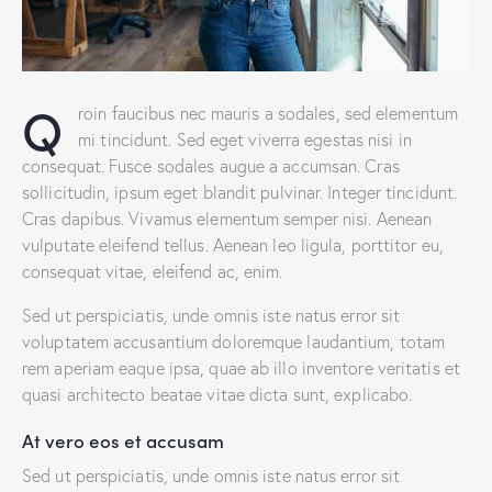
Q
roin faucibus nec mauris a sodales, sed elementum
mi tincidunt. Sed eget viverra egestas nisi in
consequat. Fusce sodales augue a accumsan. Cras
sollicitudin, ipsum eget blandit pulvinar. Integer tincidunt.
Cras dapibus. Vivamus elementum semper nisi. Aenean
vulputate eleifend tellus. Aenean leo ligula, porttitor eu,
consequat vitae, eleifend ac, enim.
Sed ut perspiciatis, unde omnis iste natus error sit
voluptatem accusantium doloremque laudantium, totam
rem aperiam eaque ipsa, quae ab illo inventore veritatis et
quasi architecto beatae vitae dicta sunt, explicabo.
At vero eos et accusam
Sed ut perspiciatis, unde omnis iste natus error sit