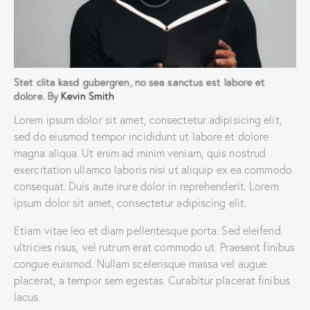
Stet clita kasd gubergren, no sea sanctus est labore et
dolore. By
Kevin Smith
Lorem ipsum dolor sit amet, consectetur adipisicing elit,
sed do eiusmod tempor incididunt ut labore et dolore
magna aliqua. Ut enim ad minim veniam, quis nostrud
exercitation ullamco laboris nisi ut aliquip ex ea commodo
consequat. Duis aute irure dolor in reprehenderit. Lorem
ipsum dolor sit amet, consectetur adipiscing elit.
Etiam vitae leo et diam pellentesque porta. Sed eleifend
ultricies risus, vel rutrum erat commodo ut. Praesent finibus
congue euismod. Nullam scelerisque massa vel augue
placerat, a tempor sem egestas. Curabitur placerat finibus
lacus.