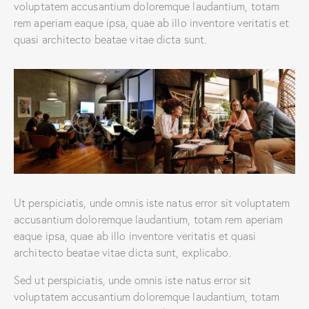
voluptatem accusantium doloremque laudantium, totam
rem aperiam eaque ipsa, quae ab illo inventore veritatis et
quasi architecto beatae vitae dicta sunt.
Ut perspiciatis, unde omnis iste natus error sit voluptatem
accusantium doloremque laudantium, totam rem aperiam
eaque ipsa, quae ab illo inventore veritatis et quasi
architecto beatae vitae dicta sunt, explicabo.
Sed ut perspiciatis, unde omnis iste natus error sit
voluptatem accusantium doloremque laudantium, totam