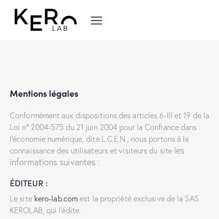
Mentions légales
Conformément aux dispositions des articles 6-III et 19 de la
Loi n° 2004-575 du 21 juin 2004 pour la Confiance dans
l’économie numérique, dite L.C.E.N., nous portons à la
les
connaissance des utilisateurs et visiteurs du site
informations suivantes :
ÉDITEUR :
Le site
kero-lab.com
est la propriété exclusive de la SAS
KEROLAB, qui l’édite.