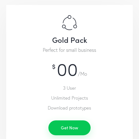
Gold Pack
Perfect for small business
00
$
/Mo
3 User
Unlimited Projects
Download prototypes
Get Now