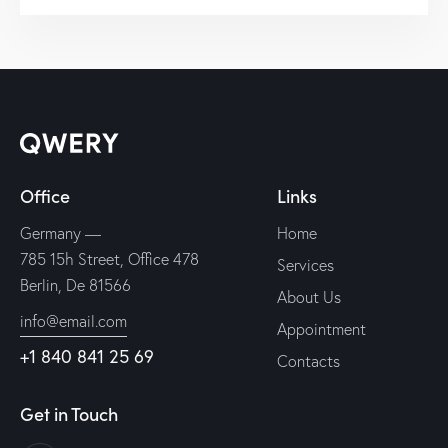
Office
Links
Germany —
Home
785 15h Street, Office 478
Services
Berlin, De 81566
About Us
info@email.com
Appointment
+1 840 841 25 69
Contacts
Get in Touch