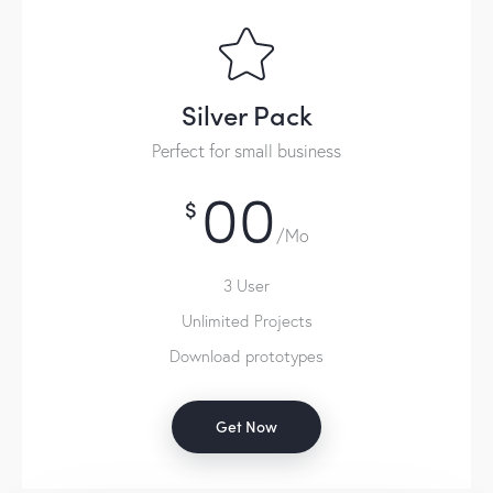
Silver Pack
Perfect for small business
00
$
/Mo
3 User
Unlimited Projects
Download prototypes
Get Now