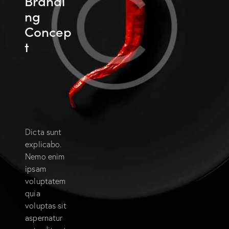
Brandi
ng
Concep
t
Dicta sunt
explicabo.
Nemo enim
ipsam
voluptatem
quia
voluptas sit
aspernatur