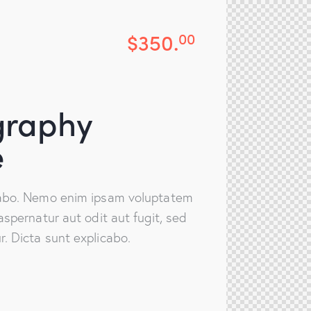
$350.
00
graphy
e
cabo. Nemo enim ipsam voluptatem
aspernatur aut odit aut fugit, sed
. Dicta sunt explicabo.